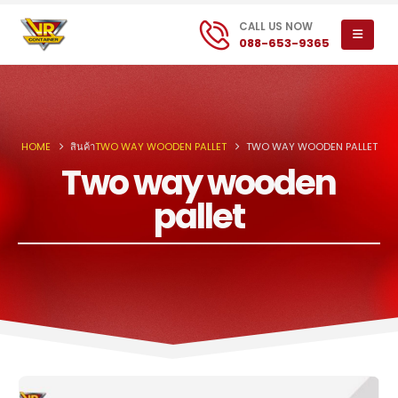
CALL US NOW
088-653-9365
HOME
สินค้า
TWO WAY WOODEN PALLET
TWO WAY WOODEN PALLET
Two way wooden
pallet