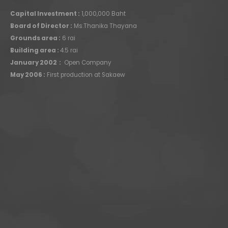
Capital Investment :
1,000,000 Baht
Board of Director :
Ms.Thanika Thayana
Grounds area :
6 rai
Building area :
4.5 rai
January 2002 :
Open Company
May 2006 :
First production at Sakaew