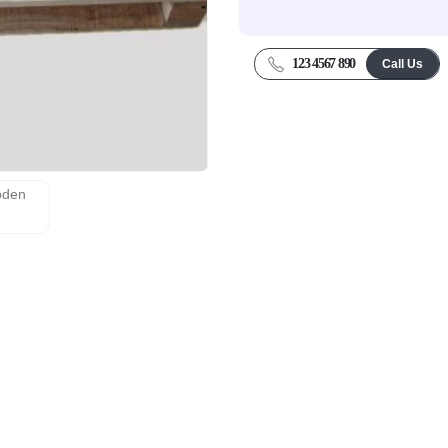
123 4567 890
Call Us
หมาะสม -VR CONTAINER CO., LTD สินค้าคุณภาพ บริก