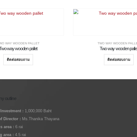
WO WAY WOODEN PALLET
TWO WAY WOODEN PALL
Two way wooden pallet
Two way wooden palle
ติดต่อสอบถาม
ติดต่อสอบถาม
y outline
 Investment :
1,000,000 Baht
f Director :
Ms.Thanika Thayana
 area :
6 rai
g area :
4.5 rai