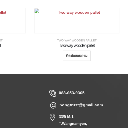
ET
TWO WAY WOODEN PALLET
t
Two way wooden pallet
ติดต่อสอบถาม
088-653-9365
pongtrust@gmail.com
33/5 M.1,
T.Wangnamyen,